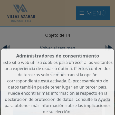
MENÚ
Objeto de 14
Volver al resumen
Administradores de consentimiento
Exclusivo promoción
Este sitio web utiliza cookies para ofrecer a los visitantes
Apartamentos primera línea obra
una experiencia de usuario óptima. Ciertos contenidos
nueva
de terceros solo se muestran si la opción
correspondiente está activada. El procesamiento de
Referencia: 01021522506
datos también puede tener lugar en un tercer país.
Puede encontrar más información al respecto en la
declaración de protección de datos. Consulte la
Ayuda
para obtener más información sobre las implicaciones
de su elección..