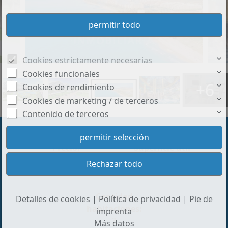
Cookies estrictamente necesarias
Cookies funcionales
+6
Cookies de rendimiento
Cookies de marketing / de terceros
Contenido de terceros
Precio:
Superficie útil
244.521 €
aprox.:
75 m²
Cantidad
Detalles de cookies
|
Política de privacidad
|
Pie de
habitaciones:
imprenta
3
Más datos