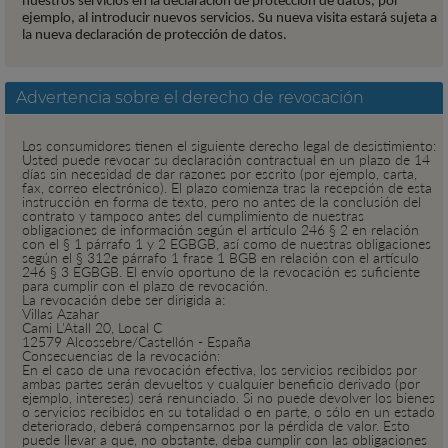
nuestros servicios en la declaración de protección de datos, por
ejemplo, al introducir nuevos servicios. Su nueva visita estará sujeta a
la nueva declaración de protección de datos.
Advertencia sobre el derecho de revocación
Los consumidores tienen el siguiente derecho legal de desistimiento:
Usted puede revocar su declaración contractual en un plazo de 14
días sin necesidad de dar razones por escrito (por ejemplo, carta,
fax, correo electrónico). El plazo comienza tras la recepción de esta
instrucción en forma de texto, pero no antes de la conclusión del
contrato y tampoco antes del cumplimiento de nuestras
obligaciones de información según el artículo 246 § 2 en relación
con el § 1 párrafo 1 y 2 EGBGB, así como de nuestras obligaciones
según el § 312e párrafo 1 frase 1 BGB en relación con el artículo
246 § 3 EGBGB. El envío oportuno de la revocación es suficiente
para cumplir con el plazo de revocación.
La revocación debe ser dirigida a:
Villas Azahar
Cami L'Atall 20, Local C
12579 Alcossebre/Castellón - España
Consecuencias de la revocación:
En el caso de una revocación efectiva, los servicios recibidos por
ambas partes serán devueltos y cualquier beneficio derivado (por
ejemplo, intereses) será renunciado. Si no puede devolver los bienes
o servicios recibidos en su totalidad o en parte, o sólo en un estado
deteriorado, deberá compensarnos por la pérdida de valor. Esto
puede llevar a que, no obstante, deba cumplir con las obligaciones