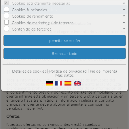
Cookies estrictamente necesarias
Condiciones generales
Cookies funcionales
Cookies de rendimiento
Cookies de marketing / de terceros
Nuestras condiciones generales de contratación
Contenido de terceros
Condiciones generales entre el agente inmobiliario y el cliente como
consumidor.
Validez
Mediante el uso de la oferta anterior, el usuario acepta las
siguientes condiciones. Se considera uso de la oferta, por ejemplo,
el contacto con nosotros o con el propietario respecto al inmueble
ofrecido.
Detalles de cookies
|
Política de privacidad
|
Pie de imprenta
§1 Prohibición de divulgación
Más datos
Toda la información, incluidas las referencias de inmuebles del
agente inmobiliario, está destinada exclusivamente al cliente. Está
expresamente prohibido al cliente transmitir dicha información sin
el consentimiento previo y por escrito del agente inmobiliario. Si el
cliente infringe esta obligación y un tercero u otra persona a quien
el tercero haya transmitido la información celebra el contrato
principal, el cliente deberá abonar al agente la comisión no
percibida, más el IVA.
Ofertas
Nuestras ofertas no son vinculantes y están sujetas a
modificaciones. Se reserva el derecho a errores y venta previa. La