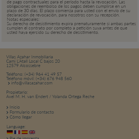
de pago contractuales para el período hasta la revocación. Las
obligaciones de reembolso de los pagos deben cumplirse en un
plazo de 30 días. El plazo comienza para usted con el envío de su
declaración de revocación, para nosotros con su recepción.
Notas especiales:
Su derecho de desistimiento expira prematuramente si ambas partes
cumplen el contrato por completo a petición suya antes de que
usted haya ejercido su derecho de desistimiento.
Villas Azahar Inmobiliaria
Cami L'Atall Local C bajos 20
12579 Alcossebre
Teléfono:
(+34) 964 41 49 57
Teléfono móvil:
(+34) 676 948 560
info@villasazahar.com
Propietario:
Axel M. H. van Endert / Yolanda Ortega Reche
Inicio
Formulario de contacto
Cómo llegar
Language:
Pie de imprenta