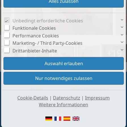
Unbedingt erforderliche Cookies
Funktionale Cookies
Performance Cookies
Marketing- / Third Party-Cookies
+19
Drittanbieter-Inhalte
Preis:
Wohnfläche ca.:
185.000 €
85 m²
Cookie-Details
|
Datenschutz
|
Impressum
Weitere Informationen
Zimmeranzahl:
3