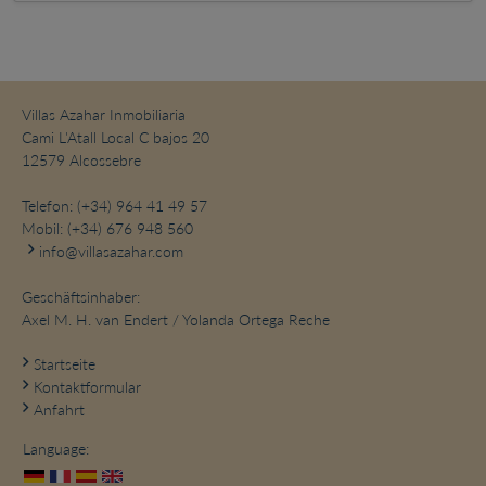
Villas Azahar Inmobiliaria
Cami L'Atall Local C bajos 20
12579 Alcossebre
Telefon:
(+34) 964 41 49 57
Mobil:
(+34) 676 948 560
info@villasazahar.com
Geschäftsinhaber:
Axel M. H. van Endert / Yolanda Ortega Reche
Startseite
Kontaktformular
Anfahrt
Language: