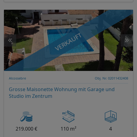
VERKAUFT
Alcossebre
Obj. Nr. 02011432408
Grosse Maisonette Wohnung mit Garage und
Studio im Zentrum
219.000 €
110 m²
4