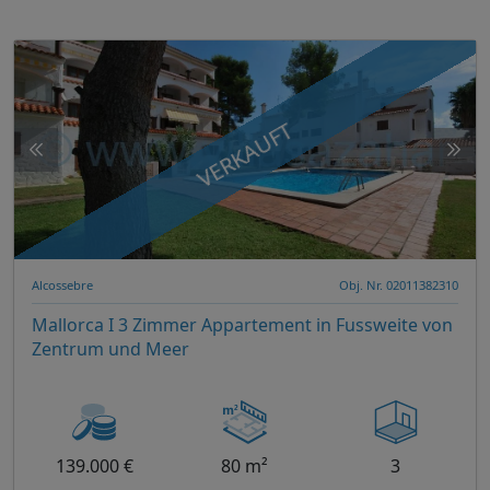
VERKAUFT
Alcossebre
Obj. Nr. 02011382310
Mallorca I 3 Zimmer Appartement in Fussweite von
Zentrum und Meer
139.000 €
80 m²
3