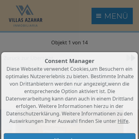
MENÜ
Objekt 1 von 14
Zurück zur Übersicht
Consent Manager
Diese Webseite verwendet Cookies,um Besuchern ein
Alcala Blau II großzügiges
optimales Nutzererlebnis zu bieten. Bestimmte Inhalte
Appartement mit Terrasse nahe
von Drittanbietern werden nur angezeigt,wenn die
Pool
entsprechende Option aktiviert ist. Die
Objekt-Nr.: 0201241302
Datenverarbeitung kann dann auch in einem Drittland
erfolgen. Weitere Informationen hierzu in der
Datenschutzerklärung. Weitere Informationen zu den
Auswirkungen Ihrer Auswahl finden Sie unter
Hilfe
.