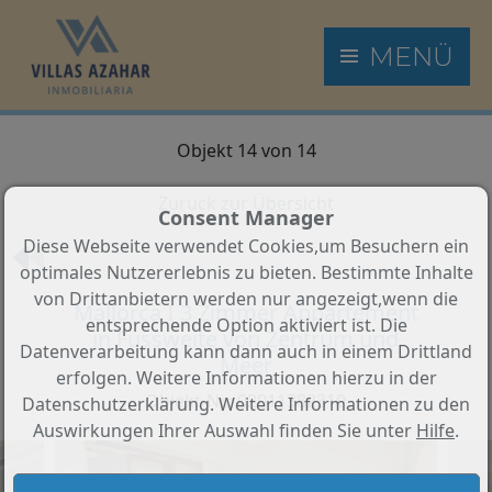
MENÜ
Objekt 14 von 14
Zurück zur Übersicht
Consent Manager
Diese Webseite verwendet Cookies,um Besuchern ein
optimales Nutzererlebnis zu bieten. Bestimmte Inhalte
von Drittanbietern werden nur angezeigt,wenn die
Mallorca I 3 Zimmer Appartement
entsprechende Option aktiviert ist. Die
in Fussweite von Zentrum und
Datenverarbeitung kann dann auch in einem Drittland
Meer
erfolgen. Weitere Informationen hierzu in der
Objekt-Nr.: 02011382310
Datenschutzerklärung. Weitere Informationen zu den
Auswirkungen Ihrer Auswahl finden Sie unter
Hilfe
.