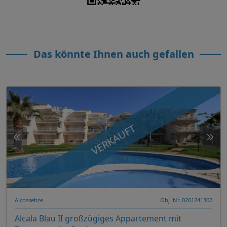
Das könnte Ihnen auch gefallen
VERKAUFT
Alcossebre
Obj. Nr. 0201241302
Alcala Blau II großzügiges Appartement mit