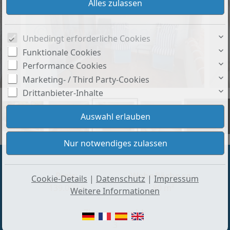
Unbedingt erforderliche Cookies
Funktionale Cookies
Performance Cookies
Marketing- / Third Party-Cookies
Drittanbieter-Inhalte
+12
Preis:
Wohnfläche ca.:
Cookie-Details
|
Datenschutz
|
Impressum
139.000 €
80 m²
Weitere Informationen
Zimmeranzahl:
3