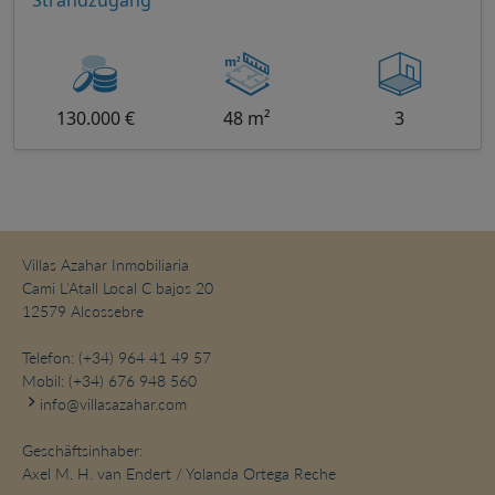
Strandzugang
130.000 €
48 m²
3
Villas Azahar Inmobiliaria
Cami L'Atall Local C bajos 20
12579 Alcossebre
Telefon:
(+34) 964 41 49 57
Mobil:
(+34) 676 948 560
info@villasazahar.com
Geschäftsinhaber:
Axel M. H. van Endert / Yolanda Ortega Reche