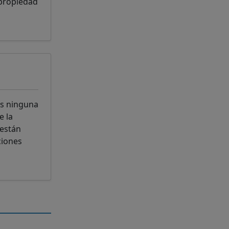
 propiedad
os ninguna
e la
 están
ciones