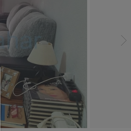
Administradores de consentimiento
AYUDA
Para continuar,debe hacer una selección de cooki
continuación encontrará una explicación de las dif
opciones y su significado.
permitir todo: