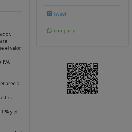
tweet
compartir
ador.
para
e el valor
e IVA
el precio
gastos
1 % y el