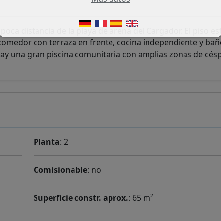
 poca distancia de la playa de arena del Cargador. El piso es
/comedor con terraza en frente, cocina independiente y baño
 hay una gran piscina comunitaria con amplias zonas de cés
Planta
: 2
Comisionable
: no
Superficie constr. aprox.
: 65 m²