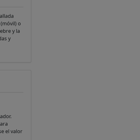
allada
(móvil) o
ebre y la
das y
ador.
para
e el valor