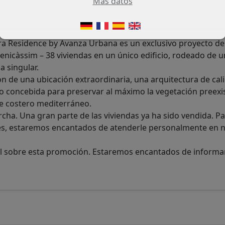
Más datos
ra Residence by Avanza Urbana es un exclusivo proyecto de
Benicàssim – 38 viviendas en un único edificio, rodeado de 
a singular.
n de una ubicación extraordinaria, una arquitectura de cal
 concebida para preservar al máximo la vegetación preexi
je costero mediterráneo.
cha. Una gran parte de las viviendas ya ha sido vendida. P
les, estaremos encantados de atenderle personalmente en 
l sobre esta promoción. Estaremos encantados de informa