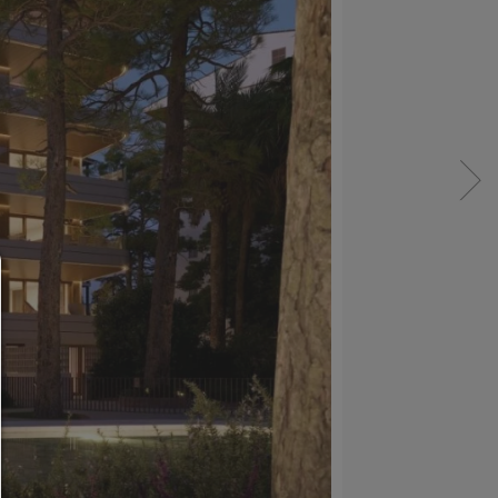
Administradores de consentimiento
AYUDA
Para continuar,debe hacer una selección de cooki
continuación encontrará una explicación de las dif
opciones y su significado.
permitir todo: