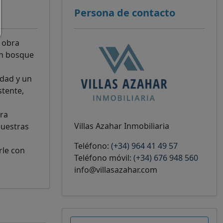
Persona de contacto
 obra
un bosque
idad y un
stente,
ara
Villas Azahar Inmobiliaria
nuestras
Teléfono:
(+34) 964 41 49 57
rle con
Teléfono móvil:
(+34) 676 948 560
info@villasazahar.com