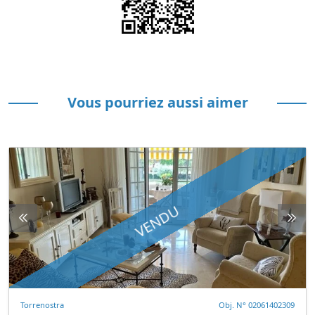
Vous pourriez aussi aimer
VENDU
Torrenostra
Obj. N° 02061402309