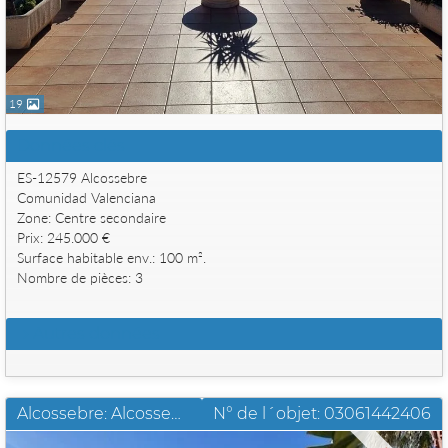
19
Données clés
ES-12579 Alcossebre
Comunidad Valenciana
Zone: Centre secondaire
Prix: 245.000 €
Surface habitable env.: 100 m².
Nombre de pièces: 3
Autres données
Alcossebre: Alcossebre Palm Beach I maison jumelee pres de la mer a vendre
N° de l´objet: 03061442406