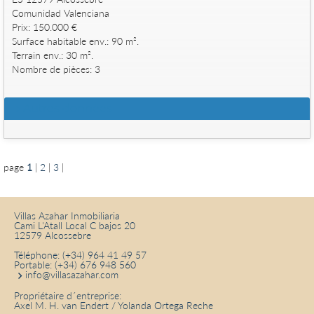
Comunidad Valenciana
Prix: 150.000 €
Surface habitable env.: 90 m².
Terrain env.: 30 m².
Nombre de pièces: 3
Autres données
page
1
|
2
|
3
|
Villas Azahar Inmobiliaria
Cami L'Atall Local C bajos 20
12579 Alcossebre
Téléphone:
(+34) 964 41 49 57
Portable:
(+34) 676 948 560
info@villasazahar.com
Propriétaire d´entreprise:
Axel M. H. van Endert / Yolanda Ortega Reche