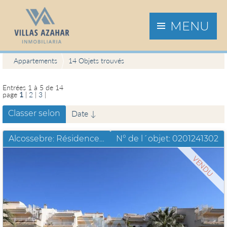
MENU
Appartements
14 Objets trouvés
Entrées 1 à 5 de 14
page
1
|
2
|
3
|
Classer selon
Date ↓
Alcossebre: Résidence Alcala Blau Appartement moderne pres de la plage
N° de l´objet: 0201241302
VENDU