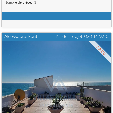
Nombre de pièces: 3
Autres données
Alcossebre: Fontana Real penthouse avec terrasse ensoleillée de 130 m2
N° de l´objet: 02011422310
VENDU