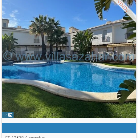
VENDU
17
Données clés
ES-12579 Alcossebre