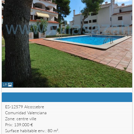
19
Données clés
ES-12579 Alcossebre
Comunidad Valenciana
Zone: centre ville
Prix: 139.000 €
Surface habitable env.: 80 m².