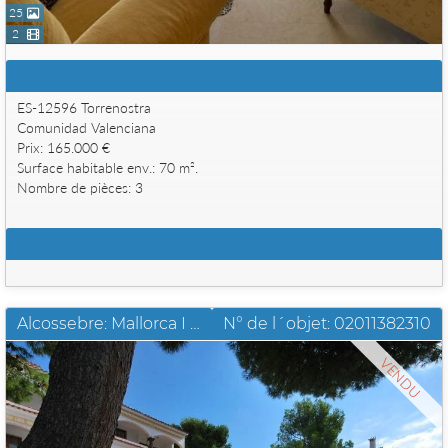
25
2
Données clés
ES-12596 Torrenostra
Comunidad Valenciana
Prix: 165.000 €
Surface habitable env.: 70 m².
Nombre de pièces: 3
Autres données
Alcossebre: Mallorca I Appartement de deux pièces bien entretenu
N° de l´objet: 02011382310
VENDU