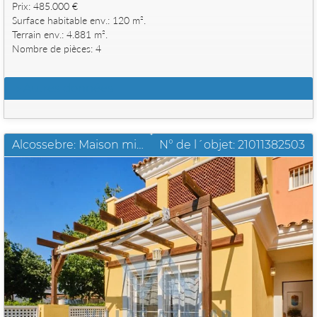
Prix: 485.000 €
Surface habitable env.: 120 m².
Terrain env.: 4.881 m².
Nombre de pièces: 4
Autres données
Alcossebre: Maison mitoyenne en tres bon etat pres de la mer
N° de l´objet: 21011382503