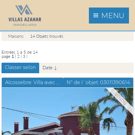
MENU
Maisons
14 Objets trouvés
Entrées 1 à 5 de 14
page
1
|
2
|
3
|
Classer selon
Date ↓
Alcossebre: Villa avec piscine privee et et appartement séparé
N° de l´objet: 03011390614
VENDU