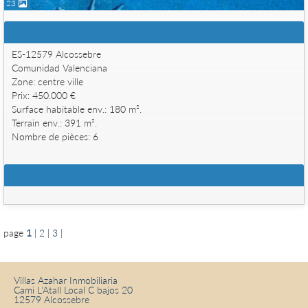
23
Données clés
ES-12579 Alcossebre
Comunidad Valenciana
Zone: centre ville
Prix: 450.000 €
Surface habitable env.: 180 m².
Terrain env.: 391 m².
Nombre de pièces: 6
Autres données
page
1
|
2
|
3
|
Villas Azahar Inmobiliaria
Cami L'Atall Local C bajos 20
12579 Alcossebre