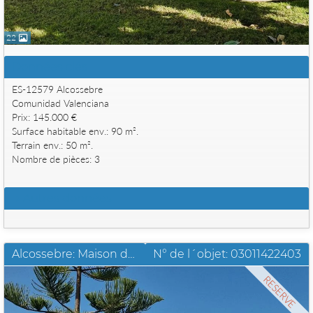
22
Données clés
ES-12579 Alcossebre
Comunidad Valenciana
Prix: 145.000 €
Surface habitable env.: 90 m².
Terrain env.: 50 m².
Nombre de pièces: 3
Autres données
Alcossebre: Maison de campagne exclusive sur terrain de 4.881 m2
N° de l´objet: 03011422403
RESERVE