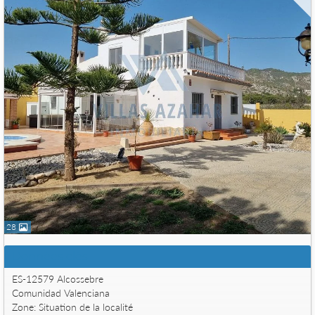
28
Données clés
ES-12579 Alcossebre
Comunidad Valenciana
Zone: Situation de la localité