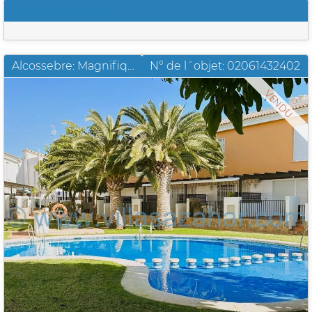
Autres données
Alcossebre: Magnifique propriété dans le complexe résidentiel Palm Beach II
N° de l´objet: 02061432402
VENDU