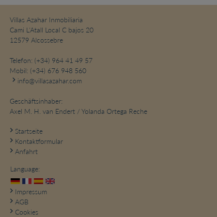
Villas Azahar Inmobiliaria
Cami L'Atall Local C bajos 20
12579 Alcossebre
Telefon:
(+34) 964 41 49 57
Mobil:
(+34) 676 948 560
info@villasazahar.com
Geschäftsinhaber:
Axel M. H. van Endert / Yolanda Ortega Reche
Startseite
Kontaktformular
Anfahrt
Language:
Impressum
AGB
Cookies