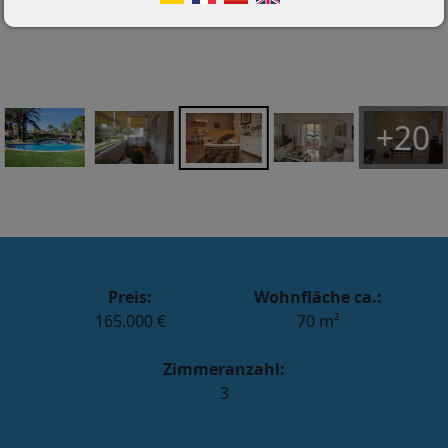
+20
Preis:
Wohnfläche ca.:
165.000 €
70 m²
Zimmeranzahl:
3