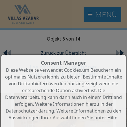
MENÜ
Objekt 6 von 14
Zurück zur Übersicht
Consent Manager
Las Mimosas bildschönes
Diese Webseite verwendet Cookies,um Besuchern ein
Appartment in Strandnähe
optimales Nutzererlebnis zu bieten. Bestimmte Inhalte
Objekt-Nr.: 02061402309
von Drittanbietern werden nur angezeigt,wenn die
entsprechende Option aktiviert ist. Die
Datenverarbeitung kann dann auch in einem Drittland
erfolgen. Weitere Informationen hierzu in der
Datenschutzerklärung. Weitere Informationen zu den
Auswirkungen Ihrer Auswahl finden Sie unter
Hilfe
.