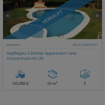
VERKAUFT
Alcossebre
Obj. Nr. 02061412411
Gepflegtes 3 Zimmer Appartment nahe
Ortszentrum mit Lift
155.000 €
55 m²
3