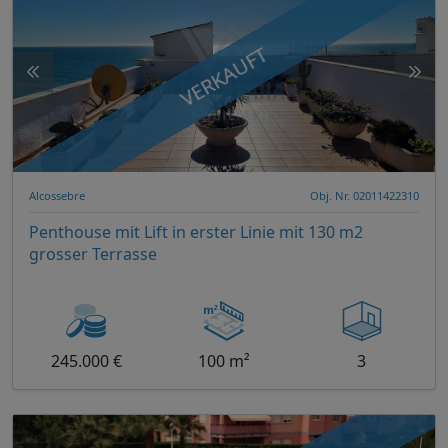
VERKAUFT
Alcossebre
Obj. Nr. 02011422310
Penthouse mit Lift in erster Linie mit 130 m2
grosser Terrasse
245.000 €
100 m²
3