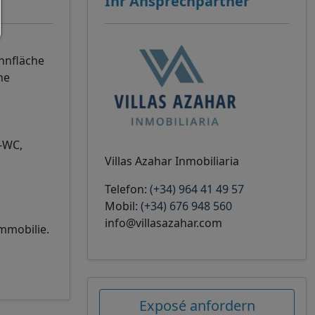
Ihr Ansprechpartner
hnfläche
he
e-WC,
Villas Azahar Inmobiliaria
Telefon:
(+34) 964 41 49 57
Mobil:
(+34) 676 948 560
info@villasazahar.com
immobilie.
Exposé anfordern