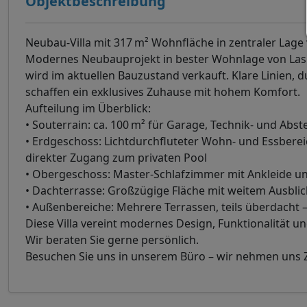
Objektbeschreibung
Neubau-Villa mit 317 m² Wohnfläche in zentraler Lage
Modernes Neubauprojekt in bester Wohnlage von Las F
wird im aktuellen Bauzustand verkauft. Klare Linien
schaffen ein exklusives Zuhause mit hohem Komfort.
Aufteilung im Überblick:
• Souterrain: ca. 100 m² für Garage, Technik- und Abs
• Erdgeschoss: Lichtdurchfluteter Wohn- und Essberei
direkter Zugang zum privaten Pool
• Obergeschoss: Master-Schlafzimmer mit Ankleide und
• Dachterrasse: Großzügige Fläche mit weitem Ausblic
• Außenbereiche: Mehrere Terrassen, teils überdacht –
Diese Villa vereint modernes Design, Funktionalität u
Wir beraten Sie gerne persönlich.
Besuchen Sie uns in unserem Büro – wir nehmen uns Z