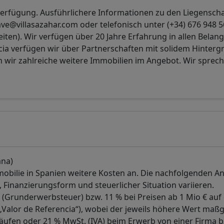
 Verfügung. Ausführlichere Informationen zu den Liegensch
e@villasazahar.com oder telefonisch unter (+34) 676 948 5
iten). Wir verfügen über 20 Jahre Erfahrung in allen Belan
encia verfügen wir über Partnerschaften mit solidem Hinterg
n wir zahlreiche weitere Immobilien im Angebot. Wir sprec
ana)
mobilie in Spanien weitere Kosten an. Die nachfolgenden 
, Finanzierungsform und steuerlicher Situation variieren.
P (Grunderwerbsteuer) bzw. 11 % bei Preisen ab 1 Mio € auf
Valor de Referencia“), wobei der jeweils höhere Wert maßge
rkäufen oder 21 % MwSt. (IVA) beim Erwerb von einer Firma 