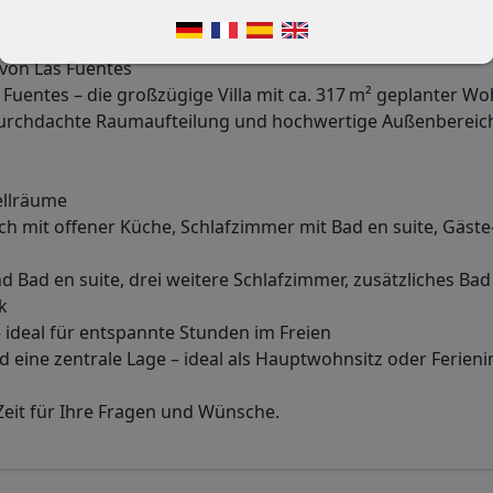
 von Las Fuentes
uentes – die großzügige Villa mit ca. 317 m² geplanter Wo
, durchdachte Raumaufteilung und hochwertige Außenbereic
tellräume
ch mit offener Küche, Schlafzimmer mit Bad en suite, Gäst
 Bad en suite, drei weitere Schlafzimmer, zusätzliches Bad
k
 ideal für entspannte Stunden im Freien
nd eine zentrale Lage – ideal als Hauptwohnsitz oder Ferien
eit für Ihre Fragen und Wünsche.