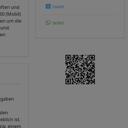
tweet
aften und
60 (Mobil)
gen um die
teilen
rund.
hen
Angaben
 den
blich ist.
bzw. einem