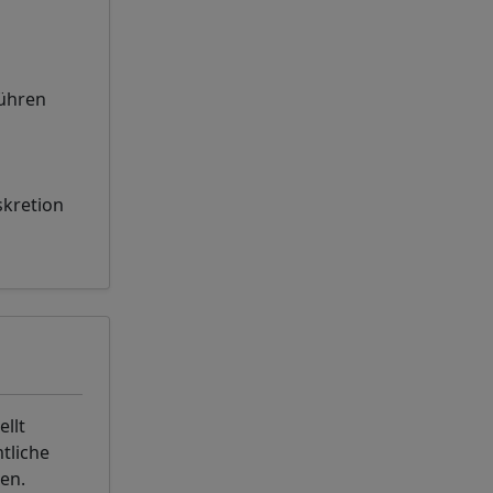
bühren
skretion
llt
tliche
en.