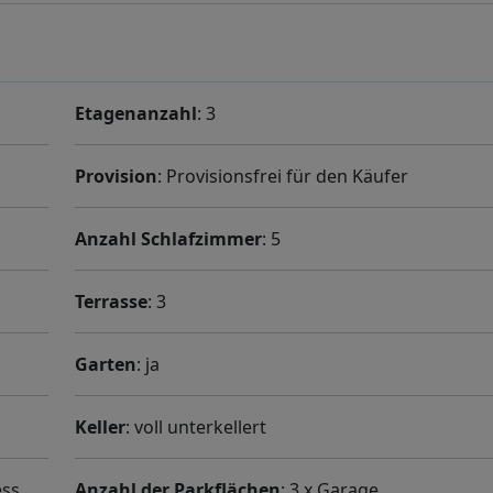
Etagenanzahl
: 3
Provision
: Provisionsfrei für den Käufer
Anzahl Schlafzimmer
: 5
Terrasse
: 3
Garten
: ja
Keller
: voll unterkellert
ss,
Anzahl der Parkflächen
: 3 x Garage