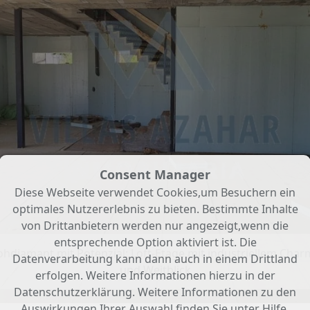
Consent Manager
Diese Webseite verwendet Cookies,um Besuchern ein
optimales Nutzererlebnis zu bieten. Bestimmte Inhalte
von Drittanbietern werden nur angezeigt,wenn die
entsprechende Option aktiviert ist. Die
ohdiamant mit Potenzial: Loft-Etage mit industriellem Char
Datenverarbeitung kann dann auch in einem Drittland
und Weitblick
erfolgen. Weitere Informationen hierzu in der
Datenschutzerklärung. Weitere Informationen zu den
Auswirkungen Ihrer Auswahl finden Sie unter
Hilfe
.