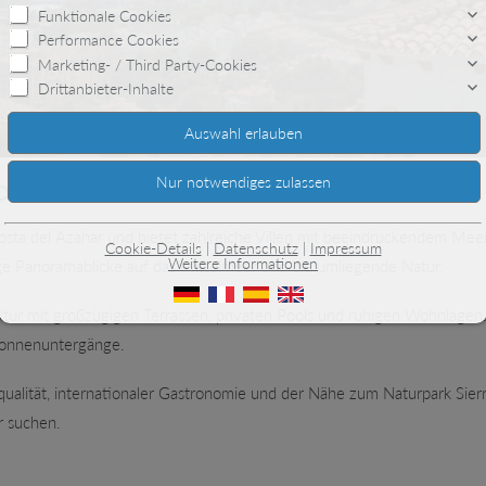
Funktionale Cookies
Performance Cookies
Marketing- / Third Party-Cookies
Drittanbieter-Inhalte
bre
osta del Azahar und bietet zahlreiche Villen mit beeindruckendem Mee
Cookie-Details
|
Datenschutz
|
Impressum
Weitere Informationen
ige Panoramablicke auf das Mittelmeer und die umliegende Natur.
ektur mit großzügigen Terrassen, privaten Pools und ruhigen Wohnlage
Sonnenuntergänge.
alität, internationaler Gastronomie und der Nähe zum Naturpark Sierra
r suchen.