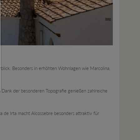
Nur notwendiges zulassen:
Es werden nur die technisch notwendigen Cookies zugelasse
keine Drittanbieter-Inhalte.
Sie können Ihre Cookie-Einstellung jederzeit hier ändern:
Cookie-Details
|
Datenschutz
|
Impressum
zurück
rblick. Besonders in erhöhten Wohnlagen wie Marcolina,
n. Dank der besonderen Topografie genießen zahlreiche
 de Irta macht Alcossebre besonders attraktiv für