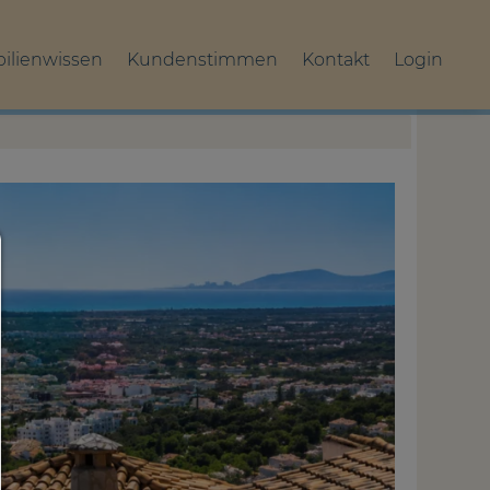
ilienwissen
Kundenstimmen
Kontakt
Login
Consent Manager
HILFE
Um fortfahren zu können,müssen Sie eine Cookie-Auswahl tre
Nachfolgend erhalten Sie eine Erläuterung der verschiedenen 
und ihrer Bedeutung.
Alles zulassen:
Jedes Cookie wie z.B. Tracking- und Analytische-Cookies s
Drittanbieter-Inhalte.
Auswahl erlauben:
Es werden nur Drittanbieter-Inhalte oder die Cookie-Arten zug
die Sie in den Checkboxen angehakt haben.