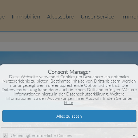
ge
Immobilien
Alcossebre
Unser Service
Immob
Consent Manager
Diese Webseite verwendet Cookies,um Besuchern ein optimales
Nutzererlebnis zu bieten. Bestimmte Inhalte von Drittanbietern werden
nur angezeigt,wenn die entsprechende Option aktiviert ist. Die
Datenverarbeitung kann dann auch in einem Drittland erfolgen. Weitere
Informationen hierzu in der Datenschutzerklärung. Weitere
Informationen zu den Auswirkungen Ihrer Auswahl finden Sie unter
Hilfe
.
Unbedingt erforderliche Cookies