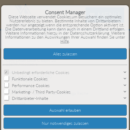
Consent Manager
MENÜ
Diese Webseite verwendet Cookies,um Besuchern ein optimales
Nutzererlebnis zu bieten. Bestimmte Inhalte von Drittanbietern
werden nur angezeigt,wenn die entsprechende Option aktiviert ist.
Die Datenverarbeitung kann dann auch in einem Drittland erfolgen.
Weitere Informationen hierzu in der Datenschutzerklärung. Weitere
Restaurants & Gastronomie
Informationen zu den Auswirkungen Ihrer Auswahl finden Sie unter
Hilfe
.
Villas Azahar Inmobiliaria
Cami L'Atall Local C bajos 20
12579 Alcossebre
Unbedingt erforderliche Cookies
Telefon:
(+34) 964 41 49 57
Mobil:
(+34) 676 948 560
Funktionale Cookies
info@villasazahar.com
Performance Cookies
Geschäftsinhaber:
Marketing- / Third Party-Cookies
Axel M. H. van Endert / Yolanda Ortega Reche
Drittanbieter-Inhalte
Startseite
Kontaktformular
Anfahrt
Language: